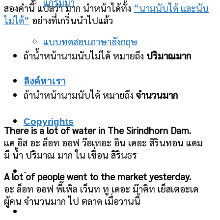
แกรมม่า
สองคำนี้ แปลว่า มาก นำหน้าได้ทั้ง
“นามนับได้ และนับ
ไม่ได้”
อย่างที่เกริ่นนำไปแล้ว
แบบทดสอบภาษาอังกฤษ
ถ้าน้ำหน้านามนับไม่ได้ หมายถึง
ปริมาณมาก
ลิงค์หาเรา
ถ้านำหน้านามนับได้ หมายถึง
จำนวนมาก
Copyrights
There is a lot of water in The Sirindhorn Dam.
แด อิส อะ ล็อท ออฟ ว๊อเทอะ อิน เดอะ สิรินทอน แดม
มี น้ำ ปริมาณ มาก ใน เขื่อน สิรินธร
-
A lot of people went to the market yesterday.
อะ ล็อท ออฟ พี๊เพิล เว็นท ทู เดอะ ม๊าคิท เย็สเตอะเด
ผู้คน จำนวนมาก ไป ตลาด เมื่อวานนี้