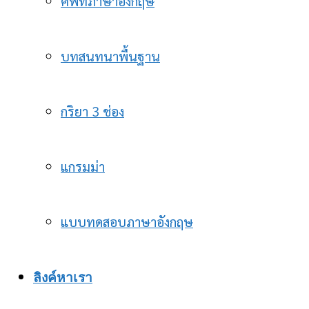
ศัพท์ภาษาอังกฤษ
บทสนทนาพื้นฐาน
กริยา 3 ช่อง
แกรมม่า
แบบทดสอบภาษาอังกฤษ
ลิงค์หาเรา