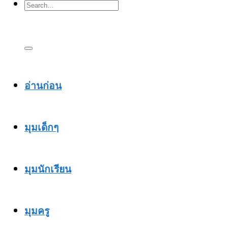
อ่านก่อน
มุมเด็กๆ
มุมนักเรียน
มุมครู