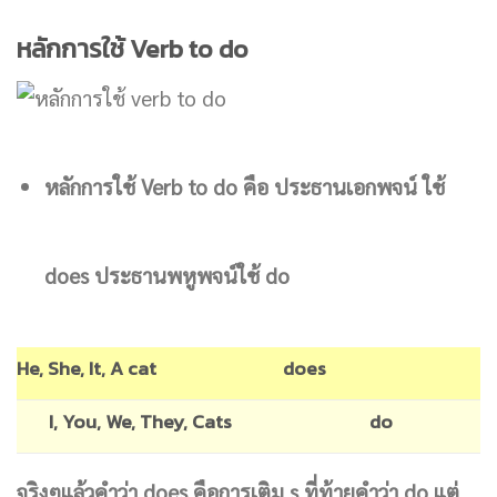
หลักการใช้ Verb to do
หลักการใช้ Verb to do คือ ประธานเอกพจน์ ใช้
does ประธานพหูพจน์ใช้ do
He, She, It, A cat
does
I, You, We, They, Cats
do
จริงๆแล้วคำว่า does คือการเติม s ที่ท้ายคำว่า do แต่