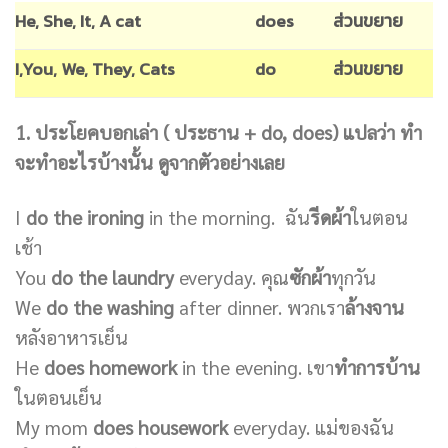
He, She, It, A cat
does
ส่วนขยาย
I,You, We, They, Cats
do
ส่วนขยาย
1. ประโยคบอกเล่า ( ประธาน + do, does) แปลว่า ทำ
จะทำอะไรบ้างนั้น ดูจากตัวอย่างเลย
I
do the ironing
in the morning. ฉัน
รีดผ้า
ในตอน
เช้า
You
do the laundry
everyday. คุณ
ซักผ้า
ทุกวัน
We
do the washing
after dinner. พวกเรา
ล้างจาน
หลังอาหารเย็น
He
does homework
in the evening. เขา
ทำการบ้าน
ในตอนเย็น
My mom
does housework
everyday. แม่ของฉัน