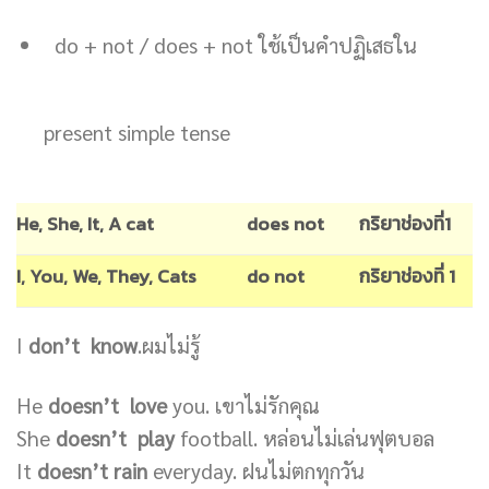
do + not / does + not ใช้เป็นคำปฏิเสธใน
present simple tense
He, She, It, A cat
does not
กริยาช่องที่1
I, You, We, They, Cats
do not
กริยาช่องที่ 1
I
don’t know
.ผมไม่รู้
He
doesn’t love
you. เขาไม่รักคุณ
She
doesn’t play
football. หล่อนไม่เล่นฟุตบอล
It
doesn’t rain
everyday. ฝนไม่ตกทุกวัน