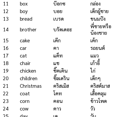
11
box
บ๊อกซ
กล่อง
12
boy
บอย
เด็กผู้ชาย
13
bread
เบรด
ขนมปัง
พี่ชายหรือ
14
brother
บรัดเดอะ
น้องชาย
15
cake
เค๊ก
เค้ก
16
car
คา
รถยนต์
17
cat
แค็ท
แมว
18
chair
แช
เก้าอี้
19
chicken
ชิ๊คเคิน
ไก่
20
children
ชิ๊ลเดริน
เด็กๆ
21
Christmas
คริสเมิส
คริสต์มาส
22
coat
โคท
เสื้อคลุม
23
corn
คอน
ข้าวโพด
24
cow
คาว
วัว
25
day
เด
วัน