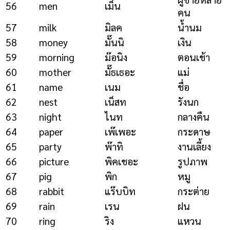
56
men
เม็น
คน
57
milk
มิลค
น้ำนม
58
money
มั๊นนิ
เงิน
59
morning
ม๊อนิง
ตอนเช้า
60
mother
มั๊ธเธอะ
แม่
61
name
เนม
ชื่อ
62
nest
เน็สท
รังนก
63
night
ไนท
กลางคืน
64
paper
เพ๊เพอะ
กระดาษ
65
party
พ๊าทิ
งานเลี้ยง
66
picture
พิคเชอะ
รูปภาพ
67
pig
พิก
หมู
68
rabbit
แร๊บบิท
กระต่าย
69
rain
เรน
ฝน
70
ring
ริง
แหวน