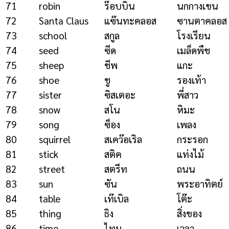
71
robin
ร๊อบบิน
นกกางเขน
72
Santa Claus
แซ๊นทะคลอส
ซานตาคลอส
73
school
สกูล
โรงเรียน
74
seed
ซีด
เมล็ดพืช
75
sheep
ชีพ
แกะ
76
shoe
ชู
รองเท้า
77
sister
ซิสเตอะ
พี่สาว
78
snow
สโน
หิมะ
79
song
ซ็อง
เพลง
80
squirrel
สเคว๊อเริล
กระรอก
81
stick
สติค
แท่งไม้
82
street
สตรีท
ถนน
83
sun
ซัน
พระอาทิตย์
84
table
เท๊เบิล
โต๊ะ
85
thing
ธิง
สิ่งของ
86
time
ไทม
เวลา