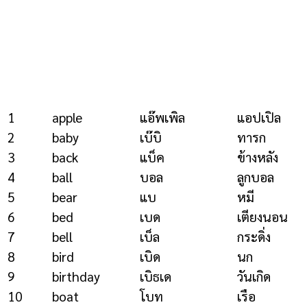
1
apple
แอ๊พเพิล
แอปเปิล
2
baby
เบ๊บิ
ทารก
3
back
แบ็ค
ข้างหลัง
4
ball
บอล
ลูกบอล
5
bear
แบ
หมี
6
bed
เบด
เตียงนอน
7
bell
เบ็ล
กระดิ่ง
8
bird
เบิด
นก
9
birthday
เบิธเด
วันเกิด
10
boat
โบท
เรือ