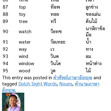
87
top
ท๊อพ
ลูกข่าง
88
toy
ทอย
ของเล่น
89
tree
ทรี
ต้นไม้
นาฬิกาข้อ
90
watch
ว็อทช
มือ
91
water
ว๊อเทอะ
น้ำ
92
way
เว
ทาง
93
wind
วินด
ลม
94
window
วินโด
หน้าต่าง
95
wood
วูด
ไม้
This entry was posted in
คำศัพท์ภาษาอังกฤษ
and
tagged
Dolch Sight Words
,
Nouns
,
คำนามภาษา
อังกฤษ
.