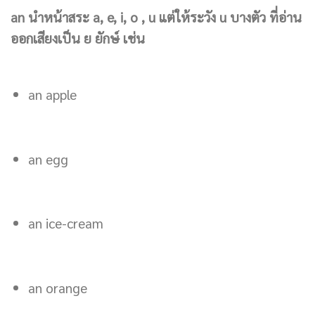
an นำหน้าสระ a, e, i, o , u แต่ให้ระวัง u บางตัว ที่อ่าน
ออกเสียงเป็น ย ยักษ์ เช่น
an apple
an egg
an ice-cream
an orange