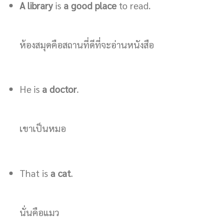
A library
is
a good place
to read.
ห้องสมุดคือสถานที่ดีที่จะอ่านหนังสือ
He is
a doctor
.
เขาเป็นหมอ
That is
a cat
.
นั่นคือแมว