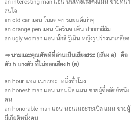
an interesting man แอน นิ๊นเทอเร็สติงแมน ชายที่น่า
สนใจ
an old car แอน โนลด คา รถยนต์เก่าๆ
an orange pen แอน น๊อรินจ เพ็น ปากกาสีส้ม
an ugly woman แอน นั๊กลิ วู๊เมิน หญิงรูปร่างน่าเกลียด
⇒
นามและคุณศัพท์ที่อ่านเป็นเสียงสระ (เสียง อ) คือ
ตัว h บางตัว ที่ไม่ออกเสียง h (ฮ)
an hour แอน เนาเวอะ หนึ่งชั่วโมง
an honest man แอน นอนนิส แมน ชายผู้ซื่อสัตย์หนึ่ง
คน
an honorable man แอน นอนเนอะระเบิล แมน ชายผู้
มีเกียติหนึ่งคน