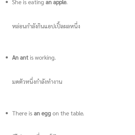
She is eating
an apple
.
หล่อนกำลังกินแอปเปิ้ลผลหนึ่ง
An ant
is working.
มดตัวหนึ่งกำลังทำงาน
There is
an egg
on the table.