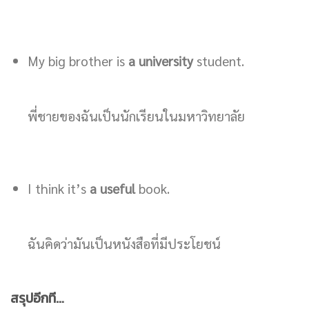
My big brother is
a university
student.
พี่ชายของฉันเป็นนักเรียนในมหาวิทยาลัย
I think it’s
a useful
book.
ฉันคิดว่ามันเป็นหนังสือที่มีประโยชน์
สรุปอีกที…