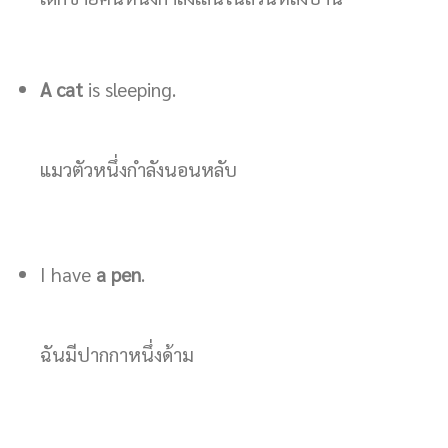
A cat
is sleeping.
แมวตัวหนึ่งกำลังนอนหลับ
I have
a pen
.
ฉันมีปากกาหนึ่งด้าม