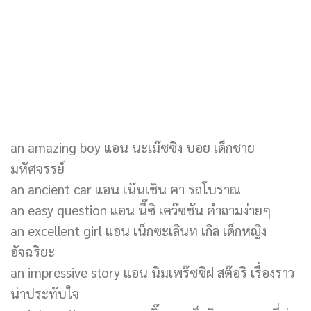
an amazing boy แอน นะเม๊ซซิง บอย เด็กชาย
มหัศจรรย์
an ancient car แอน เน๊นเชิน คา รถโบราณ
an easy question แอน นี๊ซิ เคว๊ซชัน คำถามง่ายๆ
an excellent girl แอน เน็กซะเลินท เกิล เด็กหญิง
อัจฉริยะ
an impressive story แอน นิมเพร๊ซซิฝ สต๊อริ เรื่องราว
น่าประทับใจ