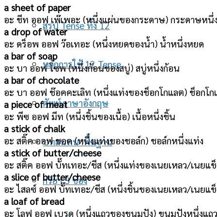
a sheet of paper
อะ ชีท ออฟ เพ๊เพอะ (หนึ่งแผ่นของกระดาษ) กระดาษหนึ่
สรุป Tense ทั้ง 12
a drop of water
อะ ดร็อพ ออฟ ว๊อเทอะ (หนึ่งหยดของน้ำ) น้ำหนึ่งหยด
a bar of soap
หลักการใช้ 12 Tense
อะ บา ออฟ โซพ (หนึ่งก้อนของสบู่) สบู่หนึ่งก้อน
a bar of chocolate
อะ บา ออฟ ช๊อคคะเลิท (หนึ่งแท่งของช็อกโกแลต) ช็อกโกแ
ศัพท์ภาษาอังกฤษ
a piece of meat
อะ พีซ ออฟ มีท (หนึ่งชิ้นของเนื้อ) เนื้อหนึ่งชิ้น
a stick of chalk
อะ สติ๊ค ออฟ ชอค (หนึ่งแท่งของชอล์ก) ชอล์กหนึ่งแท่ง
บทสนทนาพื้นฐาน
a stick of butter/cheese
อะ สติ๊ค ออฟ บั๊ทเทอะ/ชีส (หนึ่งแท่งของเนยเหลว/เนยแข็
a slice of butter/cheese
กริยา 3 ช่อง
อะ ไสลซ์ ออฟ บั๊ทเทอะ/ชีส (หนึ่งชิ้นของเนยเหลว/เนยแข็
a loaf of bread
อะ โลฟ ออฟ เบรด (หนึ่งแถวของขนมปัง) ขนมปังหนึ่งแถ