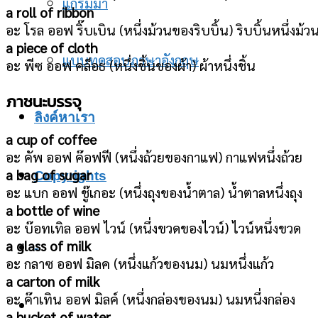
แกรมม่า
a roll of ribbon
อะ โรล ออฟ ริ๊บเบิน (หนึ่งม้วนของริบบิ้น) ริบบิ้นหนึ่งม้ว
a piece of cloth
แบบทดสอบภาษาอังกฤษ
อะ พีซ ออฟ คล็อธ (หนึ่งชิ้นของผ้า) ผ้าหนึ่งชิ้น
ภาชนะบรรจุ
ลิงค์หาเรา
a cup of coffee
อะ คัพ ออฟ ค๊อฟฟี (หนึ่งถ้วยของกาแฟ) กาแฟหนึ่งถ้วย
a bag of sugar
Copyrights
อะ แบก ออฟ ชู๊เกอะ (หนึ่งถุงของน้ำตาล) น้ำตาลหนึ่งถุง
a bottle of wine
อะ บ๊อทเทิล ออฟ ไวน์ (หนึ่งขวดของไวน์) ไวน์หนึ่งขวด
a glass of milk
-
อะ กลาซ ออฟ มิลค (หนึ่งแก้วของนม) นมหนึ่งแก้ว
a carton of milk
อะ ค๊าเทิน ออฟ มิลค์ (หนึ่งกล่องของนม) นมหนึ่งกล่อง
a bucket of water