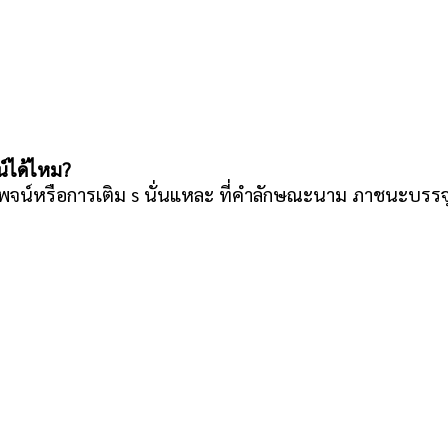
น์ได้ไหม?
ูพจน์หรือการเติม s นั่นแหละ ที่คำลักษณะนาม ภาชนะบรรจุ