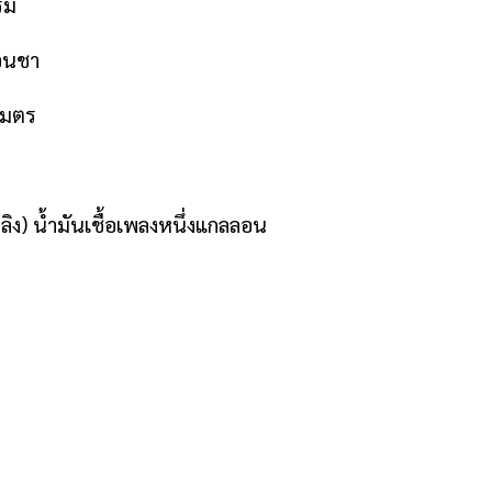
ัม
้อนชา
งเมตร
ลิง) น้ำมันเชื้อเพลงหนึ่งแกลลอน