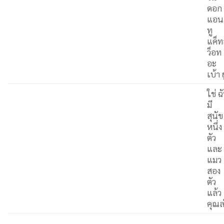
ดอก
แอน
ทู
แค็ท
ว็อท
อะ
เบ้า ย
ใช่ ฉ
มี
สุนัข
หนึ่ง
ตัว
และ
แมว
สอง
ตัว
แล้ว
คุณล