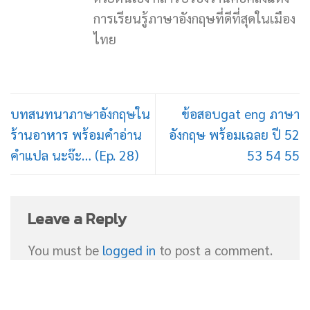
การเรียนรู้ภาษาอังกฤษที่ดีที่สุดในเมือง
ไทย
บทสนทนาภาษาอังกฤษใน
ข้อสอบgat eng ภาษา
ร้านอาหาร พร้อมคำอ่าน
อังกฤษ พร้อมเฉลย ปี 52
คำแปล นะจ๊ะ… (Ep. 28)
53 54 55
Leave a Reply
You must be
logged in
to post a comment.