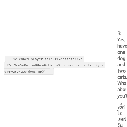
B:
Yes, 
hav
one
dog
[sc_embed_player fileurl="https://xn-
and
-12cl9ca5a0ai1ad0bea0clb11a0e.com/conversation/yes-
two
one-cat-two-dogs.mp3"]
cats.
Wha
abo
you
เย็ส
ไอ
แฮฝ
วัน