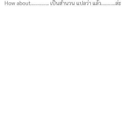
How about………….. เป็นสำนวน แปลว่า แล้ว………..ล่ะ