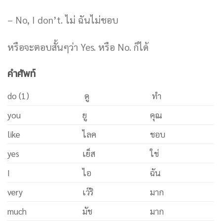
– No, I don’t. ไม่ ฉันไม่ชอบ
หรือจะตอบสั้นๆว่า Yes. หรือ No. ก็ได้
คำศัพท์
do (1)
ดู
ทำ
you
ยู
คุณ
like
ไลค
ชอบ
yes
เย็ส
ใช่
I
ไอ
ฉัน
very
เว๊ริ
มาก
much
มัช
มาก