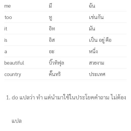
me
มี
ฉัน
too
ทู
เช่นกัน
it
อิท
มัน
is
อิส
เป็น อยู่ คือ
a
อะ
หนึ่ง
beautiful
บิ๊วทิฟุล
สวยงาม
country
คั๊นทริ
ประเทศ
do แปลว่า ทำ แต่นำมาใช้ในประโยคคำถาม ไม่ต้อง
แปล