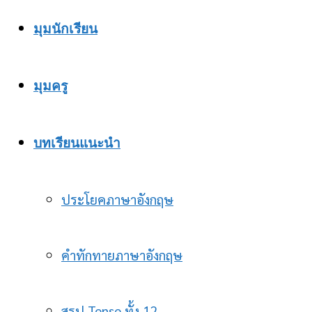
มุมนักเรียน
มุมครู
บทเรียนแนะนำ
ประโยคภาษาอังกฤษ
คำทักทายภาษาอังกฤษ
สรุป Tense ทั้ง 12