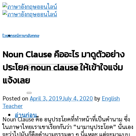
Skip
to
content
ไวยากรณ์ภาษาอังกฤษ
Noun Clause คืออะไร มาดูตัวอย่าง
ประโยค noun clause ให้เข้าใจแจ่ม
แจ้งเลย
Posted on
April 3, 2019
July 4, 2020
by
English
Teacher
อ่านก่อน
Noun Clause คือ อนุประโยคที่ทำหน้าที่เป็นคำนาม ซึ่ง
ในภาษาไทยเราเขาเรียกกันว่า “นามานุประโยค” นั่นเอง
จะว่าไปมันก็คือคำนามธรรมดา ๆ นี่แหละ แต่จะมาแบบ