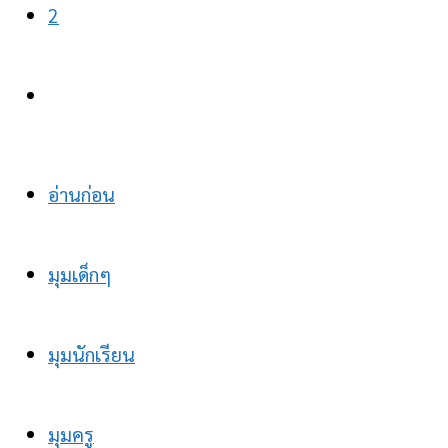
2
อ่านก่อน
มุมเด็กๆ
มุมนักเรียน
มุมครู