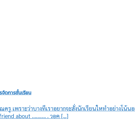
จัดการชั้นเรียน
รู เพราะว่าบางทีเราอยากจะสั่งนักเรียนใหทำอย่างโน้นอย่างนี
iend about ………. . วอค [...]