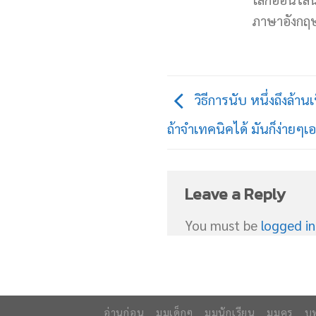
ภาษาอังกฤษท
วิธีการนับ หนึ่งถึงล้า
ถ้าจำเทคนิคได้ มันก็ง่ายๆเ
Leave a Reply
You must be
logged in
อ่านก่อน
มุมเด็กๆ
มุมนักเรียน
มุมครู
บ