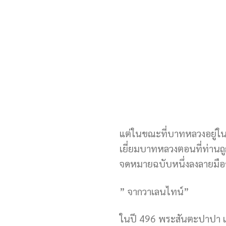
แต่ในขณะที่บาทหลวงอยู่ในคุก
เยี่ยมบาทหลวงตอนที่ท่านถูกก
จดหมายฉบับหนึ่งลงลายมือชื
” จากวาเลนไทน์”
ในปี 496 พระสันตะปาปา เกล