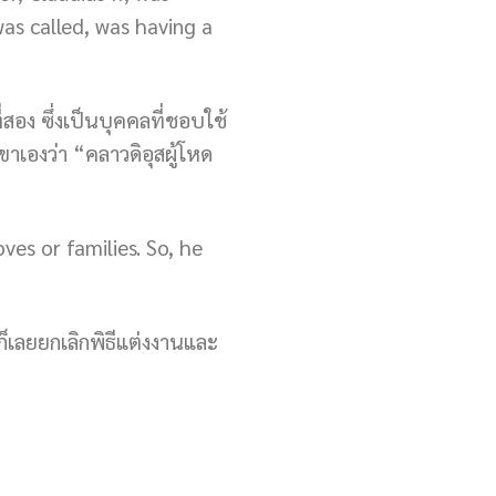
as called, was having a
ี่สอง ซึ่งเป็นบุคคลที่ชอบใช้
าเองว่า “คลาวดิอุสผู้โหด
es or families. So, he
็เลยยกเลิกพิธีแต่งงานและ