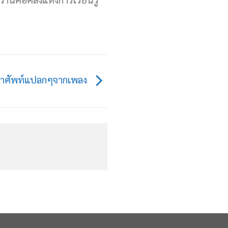
้คำศัพท์แปลกๆจากเพลง