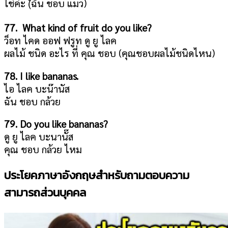
ใช่ค่ะ (ํฉัน ชอบ แมว)
77. What kind of fruit do you like?
ว็อท ไคด ออฟ ฟรูท ดู ยู ไลค
ผลไม้ ชนิด อะไร ที่ คุณ ชอบ (คุณชอบผลไม้ชนิดไหน)
78. I like bananas.
ไอ ไลค บะน๊านัส
ฉัน ชอบ กล้วย
79. Do you like bananas?
ดู ยู ไลค บะนานั๊ส
คุณ ชอบ กล้วย ไหม
ประโยคภาษาอังกฤษสำหรับถามตอบความ
สามารถส่วนบุคคล