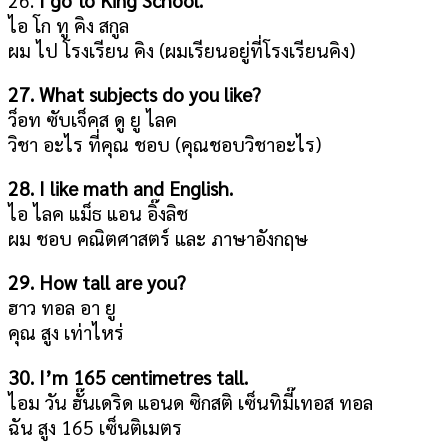
ไอ โก ทู คิง สกูล
ผม ไป โรงเรียน คิง (ผมเรียนอยู่ที่โรงเรียนคิง)
27. What subjects do you like?
ว็อท ซับเจ็คส ดู ยู ไลค
วิชา อะไร ที่คุณ ชอบ (คุณชอบวิชาอะไร)
28. I like math and English.
ไอ ไลค แม็ธ แอน อิ๊งลิช
ผม ชอบ คณิตศาสตร์ และ ภาษาอังกฤษ
29. How tall are you?
ฮาว ทอล อา ยู
คุณ สูง เท่าไหร่
30. I’m 165 centimetres tall.
ไอม วัน ฮั๊นเดริด แอนด ซิกสติ เซ็นทิมี๊เทอส ทอล
ฉัน สูง 165 เซ็นติเมตร