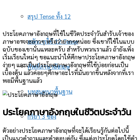
สรุป Tense ทั้ง 12
ประโยคภาษาอังกฤษที่ใช้ในชีวิตประจําวันสำรับเจ้าของ
หลักการใช้ 12 Tense
ภาษาอาจจะยาวๆ หรือว่ายากๆหน่อย ซึ่งเขาก็ใช้ในแบบ
ฉบับของเขานั่นแหละครับ สำหรับพวกเราแล้ว ถ้ายังเพิ่ง
เริ่มเรียนใหม่ๆ ขอแนะนำให้ศึกษาประโยคภาษาอังกฤษ
ง่ายๆ และเป็นประโยคภาษาอังกฤษที่ใช้บ่อยก่อนเป็น
ศัพท์ภาษาอังกฤษ
เบื้องต้น แล้วค่อยๆศึกษาอะไรที่มันยากขึ้นหลังจากที่เรา
พอมีพื้นฐานแล้ว
บทสนทนาพื้นฐาน
ประโยคภาษาอังกฤษในชีวิตประจำวัน
กริยา 3 ช่อง
ตัวอย่างประโยคภาษาอังกฤษที่จะได้เรียนรู้กันต่อไปนี้
เป็นแนวคําถามและคำตอบคู่กัน ซึ่งแต่งประโยคโดยใช้คำ