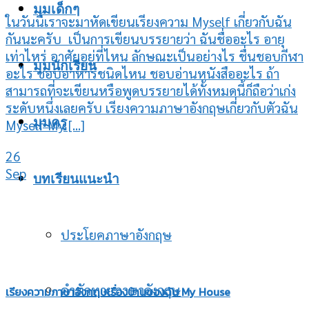
มุมเด็กๆ
ในวันนี้เราจะมาหัดเขียนเรียงความ Myself เกี่ยวกับฉัน
กันนะครับ เป็นการเขียนบรรยายว่า ฉันชื่ออะไร อายุ
เท่าไหร่ อาศัยอยู่ที่ไหน ลักษณะเป็นอย่างไร ชื่นชอบกีฬา
มุมนักเรียน
อะไร ชอบอาหารชนิดไหน ชอบอ่านหนังสืออะไร ถ้า
สามารถที่จะเขียนหรือพูดบรรยายได้ทั้งหมดนี้ก็ถือว่าเก่ง
ระดับหนึ่งเลยครับ เรียงความภาษาอังกฤษเกี่ยวกับตัวฉัน
มุมครู
Myself My [...]
26
Sep
บทเรียนแนะนำ
ประโยคภาษาอังกฤษ
คำทักทายภาษาอังกฤษ
เรียงความภาษาอังกฤษเรื่องบ้านของฉัน My House