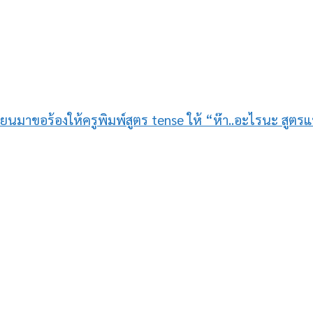
กเรียนมาขอร้องให้ครูพิมพ์สูตร tense ให้ “ห๊า..อะไรนะ สูต