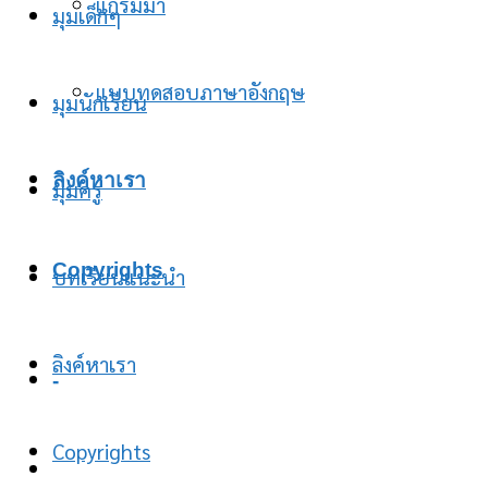
แกรมม่า
มุมเด็กๆ
แบบทดสอบภาษาอังกฤษ
มุมนักเรียน
ลิงค์หาเรา
มุมครู
Copyrights
บทเรียนแนะนำ
ลิงค์หาเรา
-
Copyrights