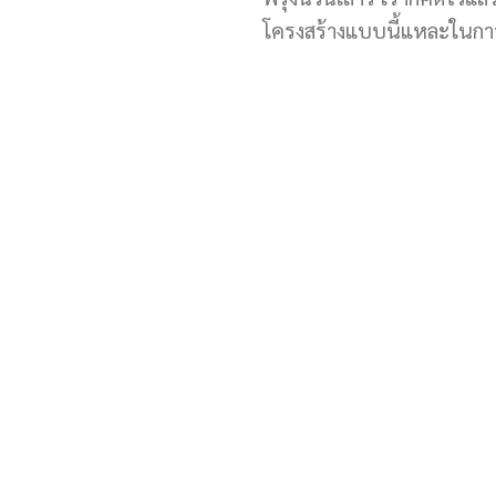
โครงสร้างแบบนี้แหละในกา