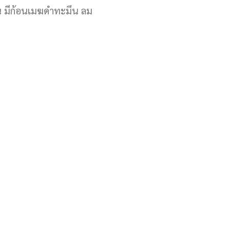
่น มีก้อนเมฆดำทะมึน ลม