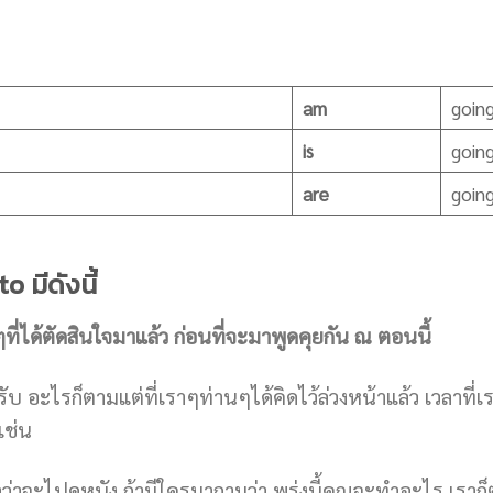
am
goin
is
goin
are
goin
o มีดังนี้
ๆที่ได้ตัดสินใจมาแล้ว ก่อนที่จะมาพูดคุยกัน ณ ตอนนี้
อะไรก็ตามแต่ที่เราๆท่านๆได้คิดไว้ล่วงหน้าแล้ว เวลาที่เรา
เช่น
้แล้วว่าจะไปดูหนัง ถ้ามีใครมาถามว่า พรุ่งนี้คุณจะทำอะไร เรา