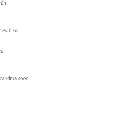
น้า
new bike.
ม่
 grandma soon.