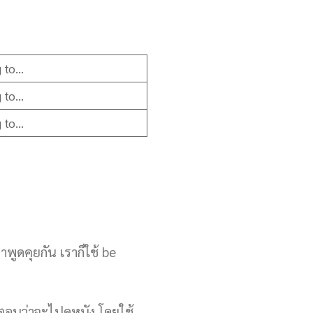
g to…
g to…
g to…
พูดคุยกัน เราก็ใช้ be
ก็ตอบว่าจะไปดูหนัง โดยใช้