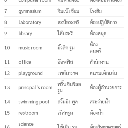
7
gymnasium
จิมเน๊เซียม
โรงยิม
8
laboratory
ละบ๊อระทริ
ห้องปฏิบัติการ
9
library
ไล๊บระริ
ห้องสมุด
ห้อง
10
music room
มิ๊วสิค รูม
ดนตรี
11
office
อ๊อฟฟิส
สำนักงาน
12
playground
เพล๊เกราด
สนามเด็กเล่น
พริ๊นซิเพิลส
13
principal’s room
ห้องผู้อำนวยการ
รูม
14
swimming pool
สวิ๊มมิง พูล
สระว่ายน้ำ
15
restroom
เร๊สทรูม
ห้องน้ำ
science
16
ไซ๊เยิน รูม
ห้องวิทยาศาสตร์