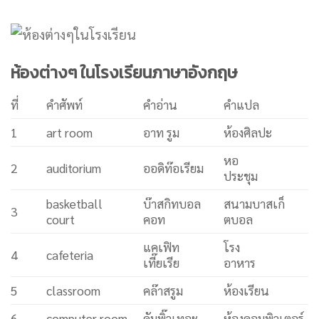
ห้องต่างๆ ในโรงเรียนภาษาอังกฤษ
ที่
คำศัพท์
คำอ่าน
คำแปล
1
art room
อาท รูม
ห้องศิลปะ
หอ
2
auditorium
ออดิท๊อเรียม
ประชุม
basketball
บ๊าสกิทบอล
สนามบาสเก็
3
court
คอท
ตบอล
แคเฟิท
โรง
4
cafeteria
เที๊ยเรีย
อาหาร
5
classroom
คล๊าสรูม
ห้องเรียน
6
computer room
คัมพิ๊วเทอะ
ห้องคอมพิวเตอร์