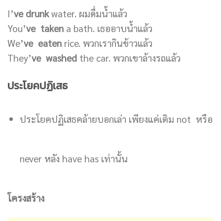
I’
ve drunk
water. ผมดื่มน้ำแล้ว
You’
ve
taken
a bath. เธออาบน้ำแล้ว
We’
ve
eaten
rice. พวกเรากินข้าวแล้ว
They’
ve
washed
the car. พวกเขาล้างรถแล้ว
ประโยคปฏิเสธ
ประโยคปฏิเสธคล้ายบอกเล่า เพียงแค่เติม not หรือ
never หลัง have has เท่านั้น
โครงสร้าง