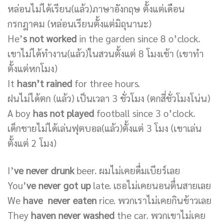
หล่อนไม่ได้เรียน(แล้ว)ภาษาอังกฤษ ตั้งแต่เดือน
กรกฎาคม (หล่อนเรียนตั้งแต่มิถุนานะ)
He’
s not worked
in the garden since 8 o’clock.
เขาไม่ได้ทำงาน(แล้ว)ในสวนตั้งแต่ 8 โมงเช้า (เขาทำ
ตั้งแต่หกโมง)
It
hasn’t rained
for three hours.
ฝนไม่ได้ตก (แล้ว) เป็นเวลา 3 ชั่วโมง (ตกสี่ชั่วโมงโน่น)
A boy
has not played
football since 3 o’clock.
เด็กชายไม่ได้เล่นฟุตบอล(แล้ว)ตั้งแต่ 3 โมง (เขาเล่น
ตั้งแต่ 2 โมง)
I’
ve never drunk
beer. ผมไม่เคยดื่มเบียร์เลย
You’
ve never got up
late. เธอไม่เคยนอนตื่นสายเลย
We
have never eaten
rice. พวกเราไม่เคยกินข้าวเลย
They
haven never washed
the car. พวกเขาไม่เคย