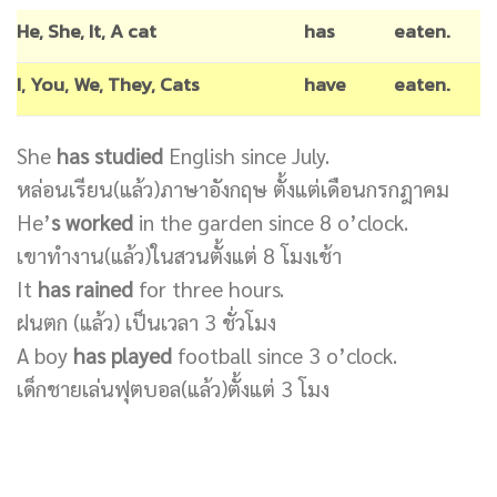
He, She, It, A cat
has
eaten.
I, You, We, They, Cats
have
eaten.
She
has studied
English since July.
หล่อนเรียน(แล้ว)ภาษาอังกฤษ ตั้งแต่เดือนกรกฎาคม
He’
s worked
in the garden since 8 o’clock.
เขาทำงาน(แล้ว)ในสวนตั้งแต่ 8 โมงเช้า
It
has rained
for three hours.
ฝนตก (แล้ว) เป็นเวลา 3 ชั่วโมง
A boy
has played
football since 3 o’clock.
เด็กชายเล่นฟุตบอล(แล้ว)ตั้งแต่ 3 โมง