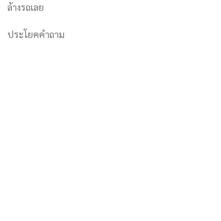
ล้างรถเลย
ประโยคคำถาม