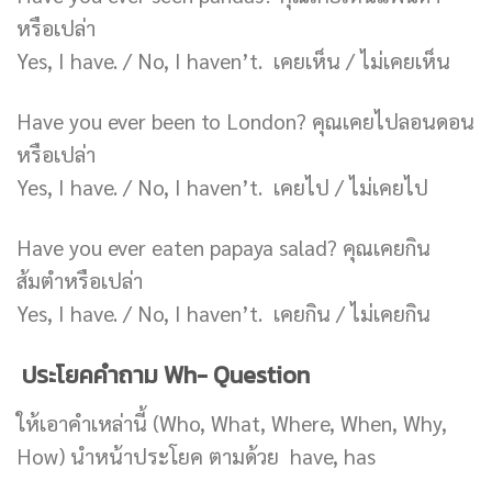
หรือเปล่า
Yes, I have. / No, I haven’t. เคยเห็น / ไม่เคยเห็น
Have you ever been to London? คุณเคยไปลอนดอน
หรือเปล่า
Yes, I have. / No, I haven’t. เคยไป / ไม่เคยไป
Have you ever eaten papaya salad? คุณเคยกิน
ส้มตำหรือเปล่า
Yes, I have. / No, I haven’t. เคยกิน / ไม่เคยกิน
ประโยคคำถาม Wh- Question
ให้เอาคำเหล่านี้ (Who, What, Where, When, Why,
How) นำหน้าประโยค ตามด้วย have, has