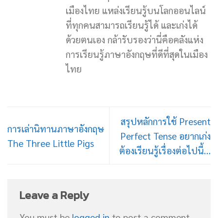
เมืองไทย แหล่งเรียนรู้บนโลกออนไลน์
ที่ทุกคนสามารถเรียนรู้ได้ และเก่งได้
ด้วยตนเอง กล้ารับรองว่านี่คือคลังแห่ง
การเรียนรู้ภาษาอังกฤษที่ดีที่สุดในเมือง
ไทย
สรุปหลักการใช้ Present
การเล่านิทานภาษาอังกฤษ
Perfect Tense อยากเก่ง
The Three Little Pigs
ต้องเรียนรู้เรื่องต่อไปนี้…
Leave a Reply
You must be
logged in
to post a comment.