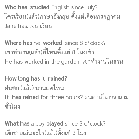
Who has
studied
English since July?
ใครเรียน(แล้ว)ภาษาอังกฤษ ตั้งแต่เดือนกรกฎาคม
Jane has. เจน เรียน
Where has
he
worked
since 8 o’clock?
เขาทำงาน(แล้ว)ที่ไหนตั้งแต่ 8 โมงเช้า
He has worked in the garden. เขาทำงานในสวน
How long has
it
rained?
ฝนตก (แล้ว) นานแค่ไหน
It
has rained
for three hours? ฝนตกเป็นเวลาสาม
ชั่วโมง
What has
a boy
played
since 3 o’clock?
เด็กชายเล่นอะไร(แล้ว)ตั้งแต่ 3 โมง