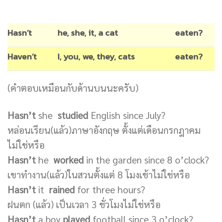
Hasn’t
he, she, it, a cat
eaten?
Haven’t
I, you, we, they, cats
eaten?
(คำตอบเหมือนกับด้านบนนะครับ)
Hasn’t
she
studied
English since July?
หล่อนเรียน(แล้ว)ภาษาอังกฤษ ตั้งแต่เดือนกรกฎาคม
ไม่ใช่หรือ
Hasn’t
he
worked
in the garden since 8 o’clock?
เขาทำงาน(แล้ว)ในสวนตั้งแต่ 8 โมงเช้าไม่ใช่หรือ
Hasn’t
it
rained
for three hours?
ฝนตก (แล้ว) เป็นเวลา 3 ชั่วโมงไม่ใช่หรือ
Hasn’t
a boy
played
football since 3 o’clock?