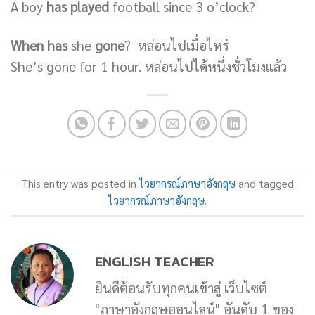
A boy
has played
football since 3 o’clock?
When has
she
gone
? หล่อนไปเมื่อไหร่
She’s gone for 1 hour. หล่อนไปได้หนึ่งชั่วโมงแล้ว
This entry was posted in
ไวยากรณ์ภาษาอังกฤษ
and tagged
ไวยากรณ์ภาษาอังกฤษ
.
ENGLISH TEACHER
ยินดีต้อนรับทุกคนเข้าสู่ เว็บไซต์
"ภาษาอังกฤษออนไลน์" อันดับ 1 ของ