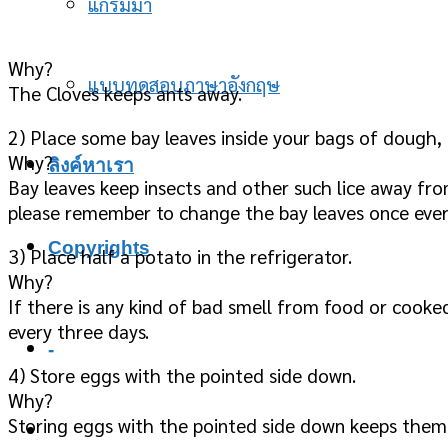
แกรมม่า
Why?
แบบทดสอบภาษาอังกฤษ
The Cloves keeps ants away.
2) Place some bay leaves inside your bags of dough, r
Why?
ลิงค์หาเรา
Bay leaves keep insects and other such lice away fro
please remember to change the bay leaves once eve
Copyrights
3) Place half a potato in the refrigerator.
Why?
If there is any kind of bad smell from food or cooke
every three days.
-
4) Store eggs with the pointed side down.
Why?
Storing eggs with the pointed side down keeps them 