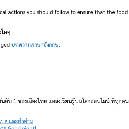
ical actions you should follow to ensure that the foo
ิงใดๆ
gged
บทความภาษาอังกฤษ
.
ันดับ 1 ของเมืองไทย แหล่งเรียนรู้บนโลกออนไลน์ ที่ทุกคนสา
ําแปล และคำอ่าน
กจาก Good night!