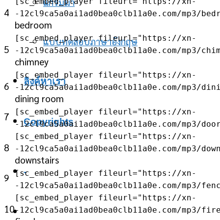
แกรมม่า
[sc_embed_player fileurl="https://xn-
4
-12cl9ca5a0ai1ad0bea0clb11a0e.com/mp3/bed
bedroom
[sc_embed_player fileurl="https://xn-
แบบทดสอบภาษาอังกฤษ
5
-12cl9ca5a0ai1ad0bea0clb11a0e.com/mp3/chi
chimney
[sc_embed_player fileurl="https://xn-
ลิงค์หาเรา
6
-12cl9ca5a0ai1ad0bea0clb11a0e.com/mp3/din
dining room
[sc_embed_player fileurl="https://xn-
7
Copyrights
-12cl9ca5a0ai1ad0bea0clb11a0e.com/mp3/doo
[sc_embed_player fileurl="https://xn-
8
-12cl9ca5a0ai1ad0bea0clb11a0e.com/mp3/dow
downstairs
-
[sc_embed_player fileurl="https://xn-
9
-12cl9ca5a0ai1ad0bea0clb11a0e.com/mp3/fe
[sc_embed_player fileurl="https://xn-
10
-12cl9ca5a0ai1ad0bea0clb11a0e.com/mp3/fir