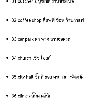
31 butcher’s บุ๊ชเชิส ร้านขายเนื้อ
32 coffee shop ค็อฟฟิ ช็อพ ร้านกาแฟ
33 car park คา พาค ลานจอดรถ
34 church เชิช โบสถ์
35 city hall ซิ๊ททิ ฮอล ศาลากลางจังหวัด
36 clinic คลิ๊นิค คลินิก