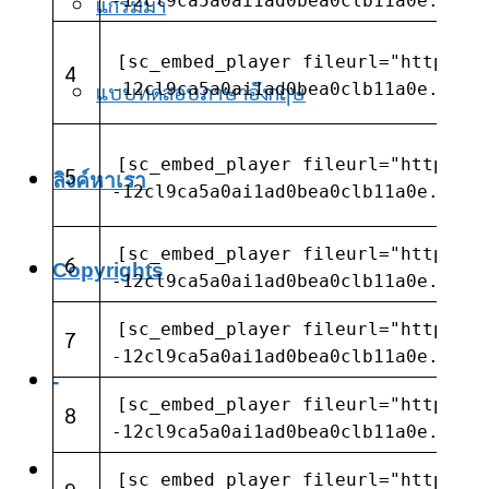
แกรมม่า
-12cl9ca5a0ai1ad0bea0clb11a0e.com/
[sc_embed_player fileurl="https://
4
แบบทดสอบภาษาอังกฤษ
-12cl9ca5a0ai1ad0bea0clb11a0e.com/
[sc_embed_player fileurl="https://
5
ลิงค์หาเรา
-12cl9ca5a0ai1ad0bea0clb11a0e.com/
[sc_embed_player fileurl="https://
6
Copyrights
-12cl9ca5a0ai1ad0bea0clb11a0e.com/
[sc_embed_player fileurl="https://
7
-12cl9ca5a0ai1ad0bea0clb11a0e.com/
-
[sc_embed_player fileurl="https://
8
-12cl9ca5a0ai1ad0bea0clb11a0e.com/
[sc_embed_player fileurl="https://