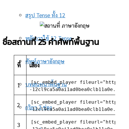
สรุป Tense ทั้ง 12
หลักการใช้ 12 Tense
ชื่อสถานที่ 25 คำศัพท์พื้นฐาน
ศัพท์ภาษาอังกฤษ
ที่
เสียง
[sc_embed_player fileurl="https://
บทสนทนาพื้นฐาน
1
-12cl9ca5a0ai1ad0bea0clb11a0e.com/
[sc_embed_player fileurl="https://
2
กริยา 3 ช่อง
-12cl9ca5a0ai1ad0bea0clb11a0e.com/
[sc_embed_player fileurl="https://
3