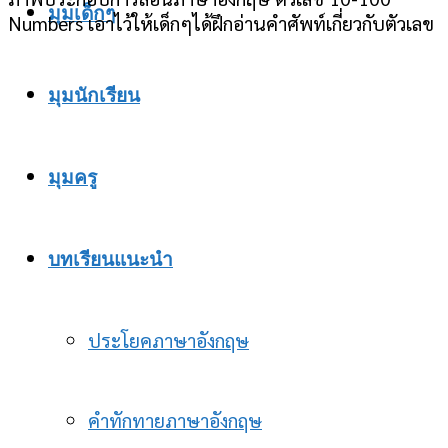
มุมเด็กๆ
Numbers เอาไว้ให้เด็กๆได้ฝึกอ่านคำศัพท์เกี่ยวกับตัวเลข
มุมนักเรียน
มุมครู
บทเรียนแนะนำ
ประโยคภาษาอังกฤษ
คำทักทายภาษาอังกฤษ