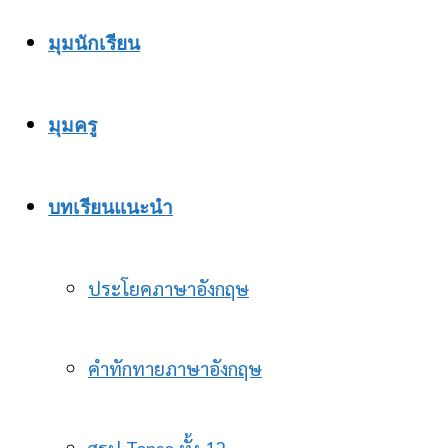
มุมนักเรียน
มุมครู
บทเรียนแนะนำ
ประโยคภาษาอังกฤษ
คำทักทายภาษาอังกฤษ
สรุป Tense ทั้ง 12