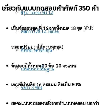
เกี่ยวกับแบบทดสอบคำศัพท์ 350 คำ
สรุป Tense ทั้ง 12
เป็นข้อสอบชุด ที่ 16 จากทั้งหมด 18 ชุด
(กำลัง
หลักการใช้ 12 Tense
ทยอยปรับปรุงให้ครบทุกชุด)
ศัพท์ภาษาอังกฤษ
ข้อสอบมีทั้งหมด 20 ข้อ 20 คะแนน
บทสนทนาพื้นฐาน
เกณฑ์ผ่านคือ 16 คะแนน คิดเป็น 80%
กริยา 3 ช่อง
ผลคะแนนจะแสดงหลังจากทำแบบทดสอบ บอกว่า