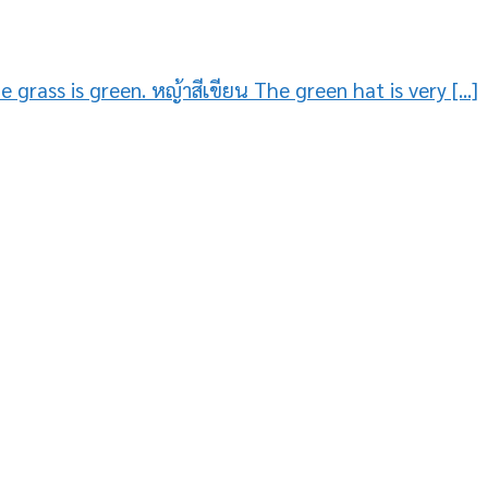
e grass is green. หญ้าสีเขียน The green hat is very [...]