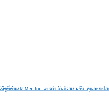
ยๆให้ดูที่คำแปล Mee too. แปลว่า ฉันด้วยเช่นกัน (คุณจะอะไรก