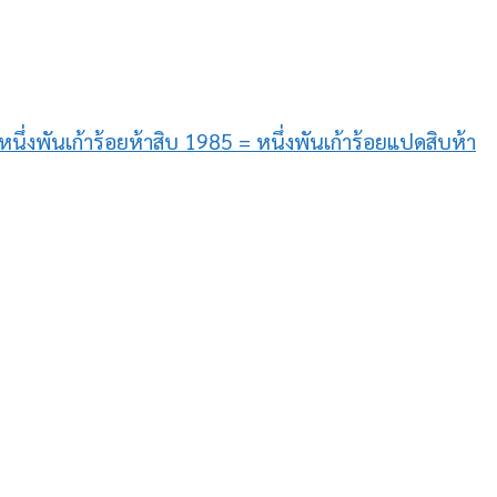
นึ่งพันเก้าร้อยห้าสิบ 1985 = หนึ่งพันเก้าร้อยแปดสิบห้า