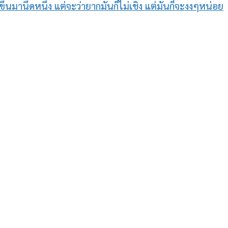
านึดหนึ่ง แต่จะว่ายากมันก็ไม่เชิง แต่มันก็จะงงๆหน่อย