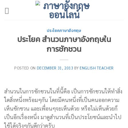
Skip
to
content
ประโยคภาษาอังกฤษ
ประโยค สำนวนภาษาอังกฤษใน
การชักชวน
POSTED ON
DECEMBER 31, 2013
BY
ENGLISH TEACHER
สำนวนในการชักชวนในที่นี้คือ เป็นการชักชวนให้ทำสิ่ง
ใดสิ่งหนึ่งพร้อมๆกัน โดยมีคนหนึ่งที่เป็นคนออกความ
เห็นชักชวน และเพื่อนๆจะเห็นด้วย หรือไม่เห็นด้วยก็
เป็นอีกเรื่องหนึ่ง มาดูสำนวนที่เป็นประโยชน์และนำไป
ใช้ได้จริงๆกันดีกว่าครับ