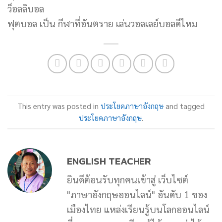
ว็อลลิบอล
ฟุตบอล เป็น กีฬาที่อันตราย เล่นวอลเลย์บอลดีไหม
This entry was posted in
ประโยคภาษาอังกฤษ
and tagged
ประโยคภาษาอังกฤษ
.
ENGLISH TEACHER
ยินดีต้อนรับทุกคนเข้าสู่ เว็บไซต์
"ภาษาอังกฤษออนไลน์" อันดับ 1 ของ
เมืองไทย แหล่งเรียนรู้บนโลกออนไลน์