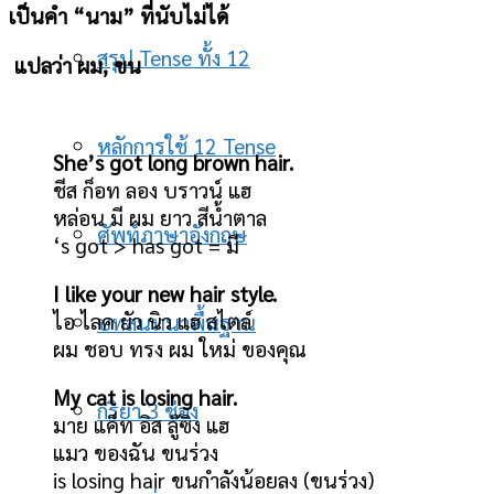
เป็นคำ “นาม” ที่นับไม่ได้
สรุป Tense ทั้ง 12
แปลว่า ผม, ขน
หลักการใช้ 12 Tense
She’s got long brown hair.
ชีส ก็อท ลอง บราวน์ แฮ
หล่อน มี ผม ยาว สีน้ำตาล
ศัพท์ภาษาอังกฤษ
‘s got > has got = มี
I like your new hair style.
ไอ ไลค ยัว นิว แฮ สไตล์
บทสนทนาพื้นฐาน
ผม ชอบ ทรง ผม ใหม่ ของคุณ
My cat is losing hair.
กริยา 3 ช่อง
มาย แค็ท อิส ลู๊ซิง แฮ
แมว ของฉัน ขนร่วง
is losing hair ขนกำลังน้อยลง (ขนร่วง)