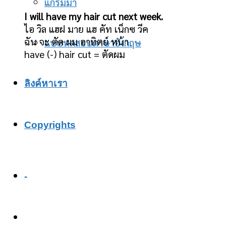
แกรมม่า
I will have my hair cut next week.
ไอ วิล แฮฝ มาย แฮ คัท เน็กซ วีค
ฉัน จะ ตัด ผม อาทิตย์ หน้า
แบบทดสอบภาษาอังกฤษ
have (-) hair cut = ตัดผม
ลิงค์หาเรา
Copyrights
-