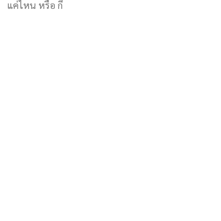
แค่ไหน หรือ กี่