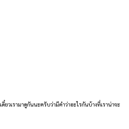
 เดี๋ยวเรามาดูกันนะครับว่ามีคำว่าอะไรกันบ้างที่เราน่าจะ