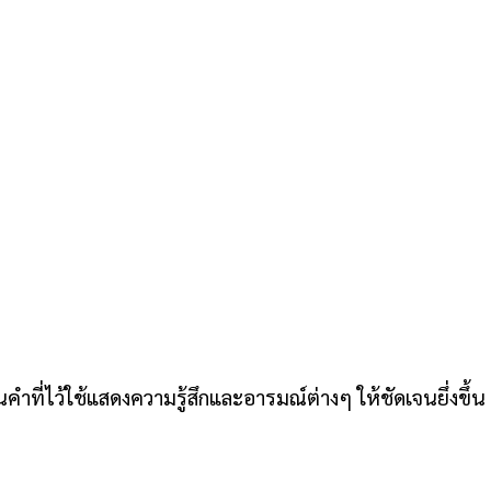
นคำที่ไว้ใช้แสดงความรู้สึกและอารมณ์ต่างๆ ให้ชัดเจนยึ่งขึ้น