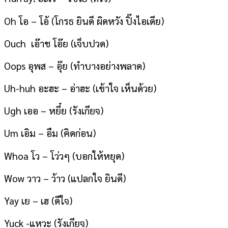
Oh โอ – โอ้ (โกรธ ยินดี ผิดหวัง ปิ๊งไอเดีย)
Ouch เอ๊าช โอ๊ย (เจ็บปวด)
Oops อุพส – อุ๊ย (ทำบางอย่างพลาด)
Uh-huh อะฮะ – อ่าฮะ (เข้าใจ เห็นด้วย)
Ugh เออ – หยึ๋ย (รังเกียจ)
Um เอิม – อืม (คิดก่อน)
Whoa โว – โว่วๆ (บอกให้หยุด)
Wow วาว – ว้าว (แปลกใจ ยินดี)
Yay เย – เฮ (ดีใจ)
Yuck -แหวะ (รังเกียจ)