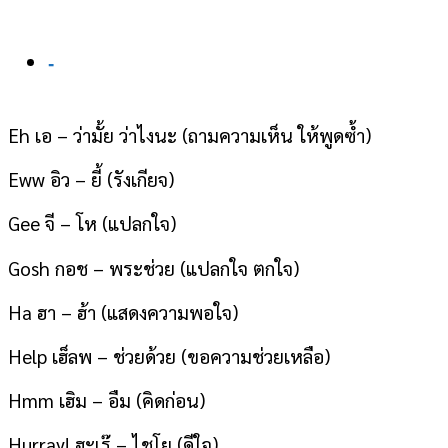
-
Eh เอ – ว่ามั้ย ว่าไงนะ (ถามความเห็น ให้พูดซ้ำ)
Eww อิว – ยี้ (รังเกียจ)
Gee จี – โห (แปลกใจ)
Gosh กอช – พระช่วย (แปลกใจ ตกใจ)
Ha ฮา – ฮ้า (แสดงความพอใจ)
Help เฮ็ลพ – ช่วยด้วย (ขอความช่วยเหลือ)
Hmm เฮิม – อืม (คิดก่อน)
Hurray! ฮะเร๊ – ไชโย (ดีใจ)