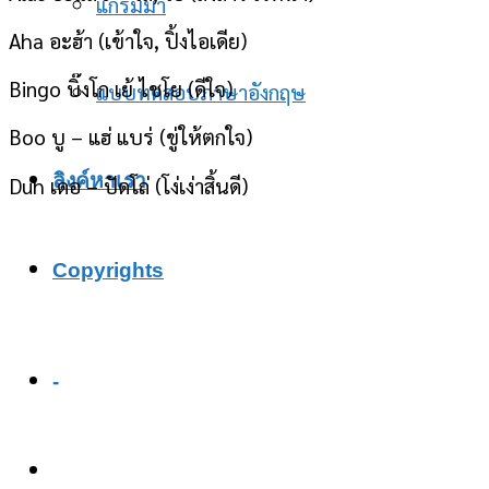
แกรมม่า
Aha อะฮ้า (เข้าใจ, ปิ้งไอเดีย)
Bingo บิ๊งโก เย้ ไชโย (ดีใจ)
แบบทดสอบภาษาอังกฤษ
Boo บู – แฮ่ แบร่ (ขู่ให้ตกใจ)
ลิงค์หาเรา
Duh เดอ – ปัดโถ่ (โง่เง่าสิ้นดี)
Copyrights
-