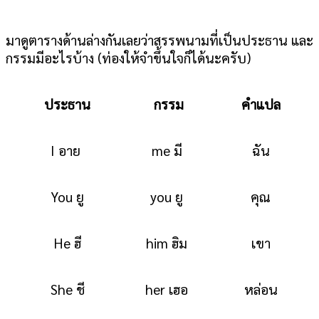
มาดูตารางด้านล่างกันเลยว่าสรรพนามที่เป็นประธาน และ
กรรมมีอะไรบ้าง (ท่องให้จำขึ้นใจก็ได้นะครับ)
ประธาน
กรรม
คำแปล
I อาย
me มี
ฉัน
You ยู
you ยู
คุณ
He ฮี
him ฮิม
เขา
She ชี
her เฮอ
หล่อน