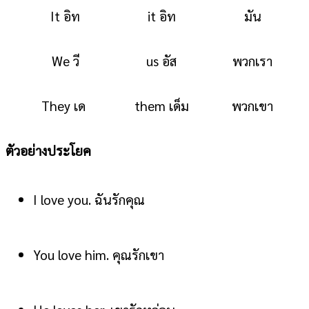
It อิท
it อิท
มัน
We วี
us อัส
พวกเรา
They เด
them เด็ม
พวกเขา
ตัวอย่างประโยค
I love you. ฉันรักคุณ
You love him. คุณรักเขา