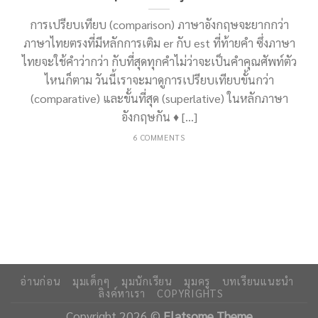
การเปรียบเทียบ (comparison) ภาษาอังกฤษจะยากกว่า
ภาษาไทยตรงที่มีหลักการเติม er กับ est ที่ท้ายคำ ซึ่งภาษา
ไทยจะใช้คำว่ากว่า กับที่สุดทุกคำไม่ว่าจะเป็นคำคุณศัพท์ตัว
ไหนก็ตาม วันนี้เราจะมาดูการเปรียบเทียบขั้นกว่า
(comparative) และขั้นที่สุด (superlative) ในหลักภาษา
อังกฤษกัน ♦ [...]
6 COMMENTS
อ่านก่อน
มุมเด็กๆ
มุมนักเรียน
มุมครู
บทเรียนแนะนำ
ลิงค์หาเรา
COPYRIGHTS
Copyright 2026 ©
Flatsome Theme