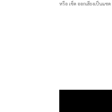
หรือ เซ็ด ออกเสียงเป็นแซด