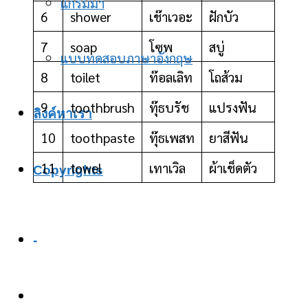
แกรมม่า
6
shower
เช๊าเวอะ
ฝักบัว
7
soap
โซพ
สบู่
แบบทดสอบภาษาอังกฤษ
8
toilet
ท๊อลเลิท
โถส้วม
9
toothbrush
ทุ๊ธบรัช
แปรงฟัน
ลิงค์หาเรา
10
toothpaste
ทุ๊ธเพสท
ยาสีฟัน
11
towel
เทาเวิล
ผ้าเช็ดตัว
Copyrights
-