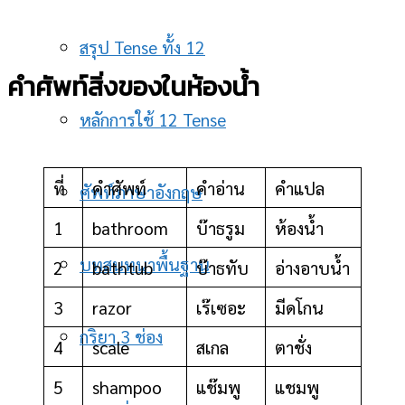
สรุป Tense ทั้ง 12
คำศัพท์สิ่งของในห้องน้ำ
หลักการใช้ 12 Tense
ที่
คำศัพท์
คำอ่าน
คำแปล
ศัพท์ภาษาอังกฤษ
1
bathroom
บ๊าธรูม
ห้องน้ำ
บทสนทนาพื้นฐาน
2
bathtub
บ๊าธทับ
อ่างอาบน้ำ
3
razor
เร๊เซอะ
มีดโกน
กริยา 3 ช่อง
4
scale
สเกล
ตาชั่ง
5
shampoo
แช๊มพู
แชมพู