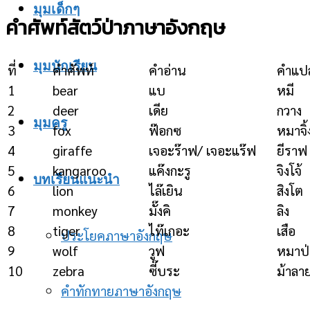
มุมเด็กๆ
คำศัพท์สัตว์ป่าภาษาอังกฤษ
มุมนักเรียน
ที่
คำศัพท์
คำอ่าน
คำแป
1
bear
แบ
หมี
2
deer
เดีย
กวาง
มุมครู
3
fox
ฟ๊อกซ
หมาจิ
4
giraffe
เจอะร๊าฟ/ เจอะแร๊ฟ
ยีราฟ
5
kangaroo
แค๊งกะรู
จิงโจ้
บทเรียนแนะนำ
6
lion
ไล๊เยิน
สิงโต
7
monkey
มั๊งคิ
ลิง
8
tiger
ไท๊เกอะ
เสือ
ประโยคภาษาอังกฤษ
9
wolf
วูฟ
หมาป่
10
zebra
ซี๊บระ
ม้าลา
คำทักทายภาษาอังกฤษ