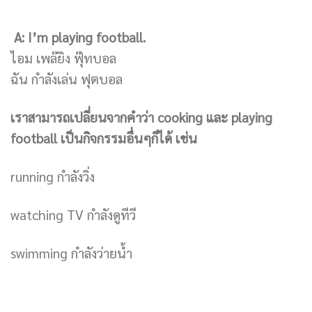
A: I’m playing football.
ไอม เพล๊ยิง ฟุ๊ทบอล
ฉัน กำลังเล่น ฟุตบอล
เราสามารถเปลี่ยนจากคำว่า cooking และ playing
football เป็นกิจกรรมอื่นๆก็ได้ เช่น
running กำลังวิ่ง
watching TV กำลังดูทีวี
swimming กำลังว่ายน้ำ