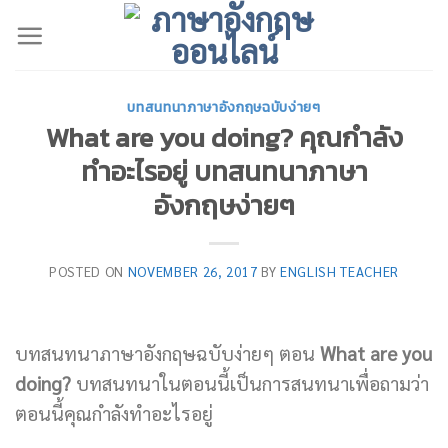
Skip
to
content
บทสนทนาภาษาอังกฤษฉบับง่ายๆ
What are you doing? คุณกำลัง
ทำอะไรอยู่ บทสนทนาภาษา
อังกฤษง่ายๆ
POSTED ON
NOVEMBER 26, 2017
BY
ENGLISH TEACHER
บทสนทนาภาษาอังกฤษฉบับง่ายๆ ตอน
What are you
doing?
บทสนทนาในตอนนี้เป็นการสนทนาเพื่อถามว่า
ตอนนี้คุณกำลังทำอะไรอยู่