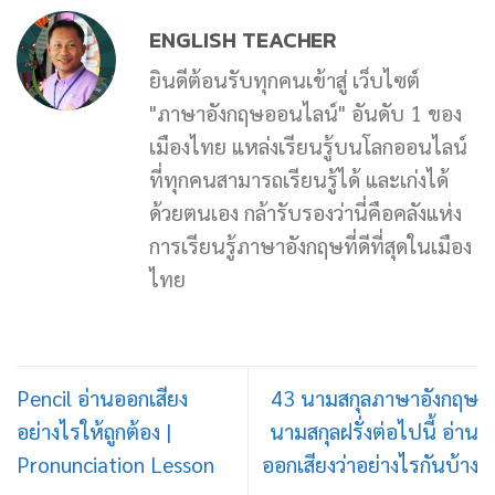
ENGLISH TEACHER
ยินดีต้อนรับทุกคนเข้าสู่ เว็บไซต์
"ภาษาอังกฤษออนไลน์" อันดับ 1 ของ
เมืองไทย แหล่งเรียนรู้บนโลกออนไลน์
ที่ทุกคนสามารถเรียนรู้ได้ และเก่งได้
ด้วยตนเอง กล้ารับรองว่านี่คือคลังแห่ง
การเรียนรู้ภาษาอังกฤษที่ดีที่สุดในเมือง
ไทย
Pencil อ่านออกเสียง
43 นามสกุลภาษาอังกฤษ
อย่างไรให้ถูกต้อง |
นามสกุลฝรั่งต่อไปนี้ อ่าน
Pronunciation Lesson
ออกเสียงว่าอย่างไรกันบ้าง