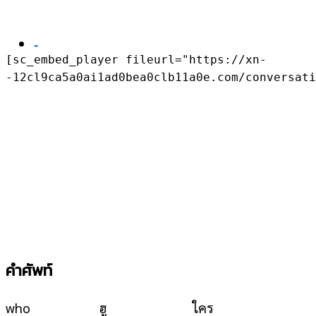
-
[sc_embed_player fileurl="https://xn-
-12cl9ca5a0ai1ad0bea0clb11a0e.com/conversat
คำศัพท์
who
ฮู
ใคร