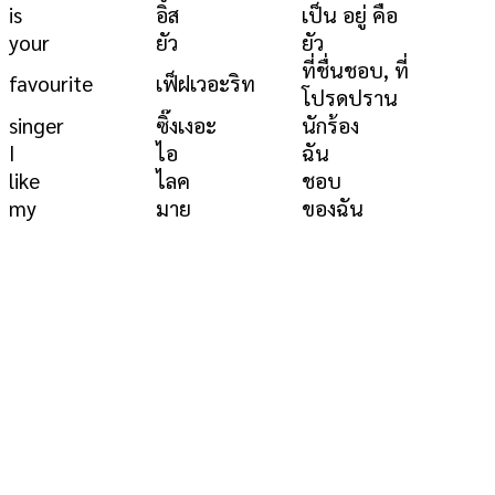
is
อิส
เป็น อยู่ คือ
your
ยัว
ยัว
ที่ชื่นชอบ, ที่
favourite
เฟ็ฝเวอะริท
โปรดปราน
singer
ซิ๊งเงอะ
นักร้อง
I
ไอ
ฉัน
like
ไลค
ชอบ
my
มาย
ของฉัน