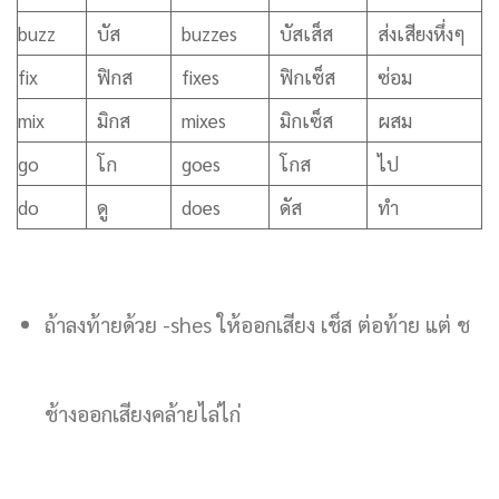
buzz
บัส
buzzes
บัสเส็ส
ส่งเสียงหึ่งๆ
fix
ฟิกส
fixes
ฟิกเซ็ส
ซ่อม
mix
มิกส
mixes
มิกเซ็ส
ผสม
go
โก
goes
โกส
ไป
do
ดู
does
ดัส
ทำ
ถ้าลงท้ายด้วย -shes ให้ออกเสียง เช็ส ต่อท้าย แต่ ช
ช้างออกเสียงคล้ายไล่ไก่