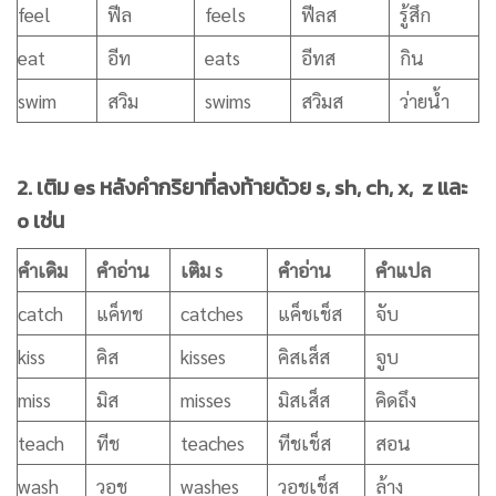
feel
ฟีล
feels
ฟีลส
รู้สึก
eat
อีท
eats
อีทส
กิน
swim
สวิม
swims
สวิมส
ว่ายน้ำ
2. เติม es หลังคำกริยาที่ลงท้ายด้วย s, sh, ch, x, z และ
o เช่น
คำเดิม
คำอ่าน
เติม s
คำอ่าน
คำแปล
catch
แค็ทช
catches
แค็ชเช็ส
จับ
kiss
คิส
kisses
คิสเส็ส
จูบ
miss
มิส
misses
มิสเส็ส
คิดถึง
teach
ทีช
teaches
ทีชเช็ส
สอน
wash
วอช
washes
วอชเช็ส
ล้าง