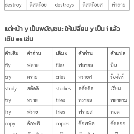
destroy
ดิสตร๊อย
destroys
ดิสตร๊อยส
ทำลาย
แต่หน้า y เป็นพยัญชนะ ให้เปลี่ยน y เป็น i แล้ว
เติม es เช่น
คำเดิม
คำอ่าน
เติม s
คำอ่าน
คำแปล
fly
ฟลาย
flies
ฟลายส
บิน
cry
คราย
cries
ครายส
ร้องไห้
study
สตัดดิ
studies
สตัดดิส
เรียน
try
ทราย
tries
ทรายส
พยายาม
fry
ฟราย
fries
ฟรายส
ทอด
copy
ค๊อพพิ
copies
ค๊อพพิส
คัดลอก