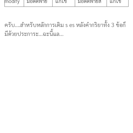
modify
ม๊อดดิฟาย
แก้ไข
ม๊อดดิฟายส
แก้ไข
ครับ….สำหรับหลักการเติม s es หลังคำกริยาทั้ง 3 ข้อก็
มีด้วยประการะ…ฉะนี้แล…