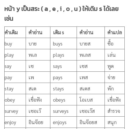
หน้า y เป็นสระ ( a , e , i , o , u ) ให้เติม s ได้เลย
เช่น
คำเดิม
คำอ่าน
เติม s
คำอ่าน
คำแปล
buy
บาย
buys
บายส
ซื้อ
play
พเล
plays
พเลส
เล่น
say
เซ
says
เซส
พูด
pay
เพ
pays
เพส
จ่าย
stay
สเต
stays
สเตส
พัก
obey
เชื่อฟัง
obeys
โอเบส
เชื่อฟัง
survey
เซอเว๊
surveys
เซอเว๊ส
สำรวจ
enjoy
อินจ๊อย
enjoys
อินจ๊อยส
สนุก