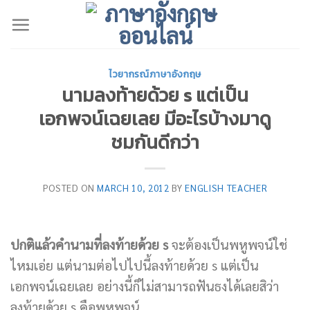
Skip
to
content
ไวยากรณ์ภาษาอังกฤษ
นามลงท้ายด้วย s แต่เป็น
เอกพจน์เฉยเลย มีอะไรบ้างมาดู
ชมกันดีกว่า
POSTED ON
MARCH 10, 2012
BY
ENGLISH TEACHER
ปกติแล้วคำนามที่ลงท้ายด้วย s
จะต้องเป็นพหูพจน์ใช่
ไหมเอ่ย แต่นามต่อไปไปนี้ลงท้ายด้วย s แต่เป็น
เอกพจน์เฉยเลย อย่างนี้ก็ไม่สามารถฟันธงได้เลยสิว่า
ลงท้ายด้วย s คือพหูพจน์