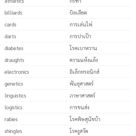
athletics
กรีฑา
billiards
บิลเลียด
cards
การเล่นไพ่
darts
การปาเป้า
diabetes
โรคเบาหวาน
draughts
ความแห้งแล้ง
electronics
อิเล็กทรอนิกส์
genetics
พันธุศาสตร์
linguistics
ภาษาศาสตร์
logistics
การขนส่ง
rabies
โรคพิษสุนัขบ้า
shingles
โรคงูสวัด