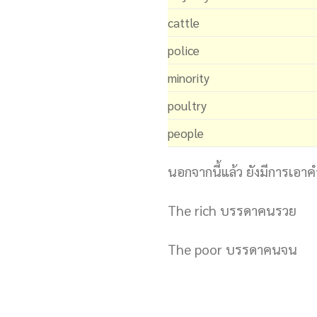
cattle
police
minority
poultry
people
นอกจากนี้แล้ว ยังมีการเอา
The rich บรรดาคนรวย
The poor บรรดาคนจน