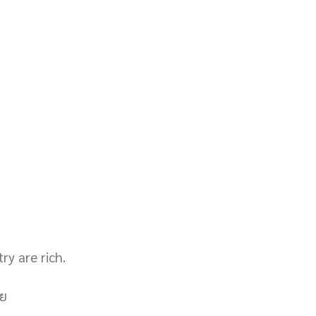
ry are rich.
วย