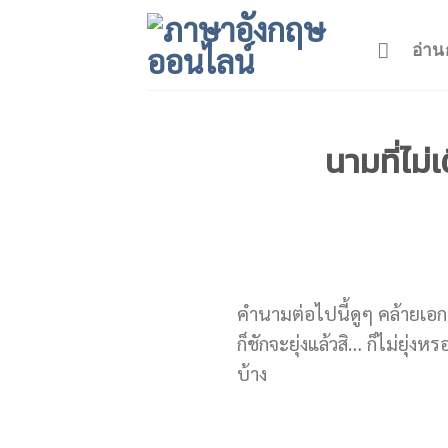
Skip
to
อ่าน
content
นามที่ไม่
คำนามต่อไปนี้ดูๆ คล้ายเอก
ก็ชักจะยุ่งแล้วสิ… ก็ไม่ยุ่ง
บ้าง