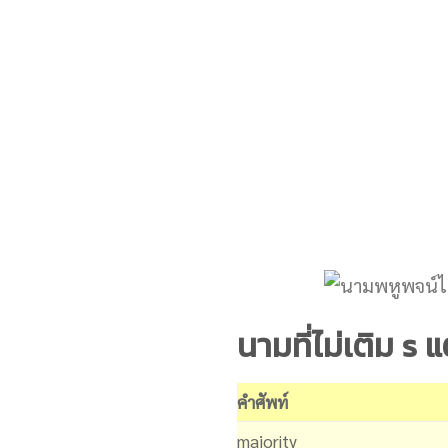
นามที่ไม่เติม s 
คำศัพท์
majority