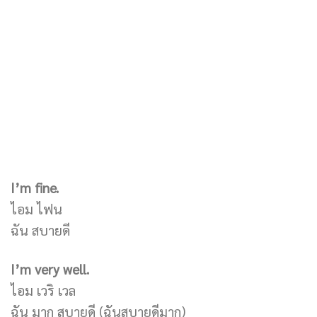
I’m fine.
ไอม ไฟน
ฉัน สบายดี
I’m very well.
ไอม เวริ เวล
ฉัน มาก สบายดี (ฉันสบายดีมาก)