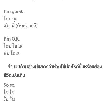
I’m good.
ไอม กุด
ฉัน ดี (ฉันสบายดี)
I’m O.K.
ไอม โม เค
ฉัน โอเค
สำนวนด้านล่างนี้แสดงว่าชีวิตไม่มีอะไรดีขึ้นหรือแย่ลง
ชีวิตเช่นเดิม
So so.
โซ โซ
งั้น งั้น