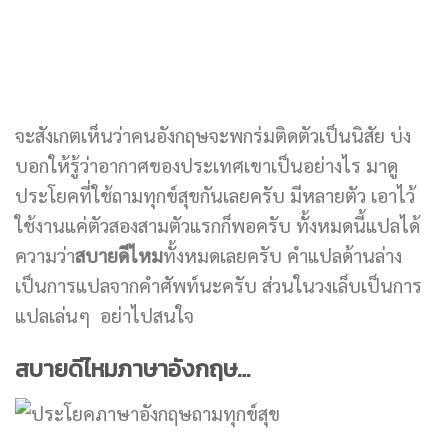
จะสังเกตเห็นว่าคนอังกฤษจะพกร่มติดตัวเป็นนิสัย บ่ง
บอกให้รู้ว่าอากาศของประเทศเขาเป็นอย่างไร มาดู
ประโยคที่ใช้ถามทุกข์สุขกันเลยครับ มีหลายตัว เอาไว้
ใช้งานแค่ตัวสองสามตัวแรกก็พอครับ ทั้งหมดนี้แปลได้
ความว่า
สบายดีไหม
ทั้งหมดเลยครับ คำแปลด้านล่าง
เป็นการแปลจากคำศัพท์นะครับ ส่วนในวงเล็บเป็นการ
แปลเล่นๆ อย่าไปสนใจ
สบายดีไหมภาษาอังกฤษ…