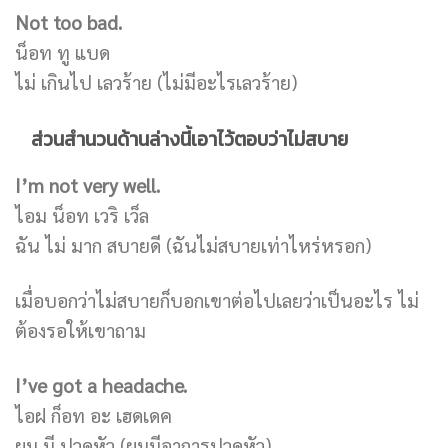
Not too bad.
น็อท ทู แบด
ไม่ เกินไป เลวร้าย (ไม่มีอะไรเลวร้าย)
ส่วนสำนวนด้านล่างนี้เอาไว้ตอบว่าไม่สบาย
I’m not very well.
ไอม น็อท เวริ เว็ล
ฉัน ไม่ มาก สบายดี (ฉันไม่สบายเท่าไหร่หรอก)
เมื่อบอกว่าไม่สบายก็บอกเขาต่อไปเลยว่าเป็นอะไร ไม่
ต้องรอให้เขาถาม
I’ve got a headache.
ไอฝ ก็อท อะ เฮดเดค
ผม มี ปวดหัว (ผมมีอาการปวดหัว)