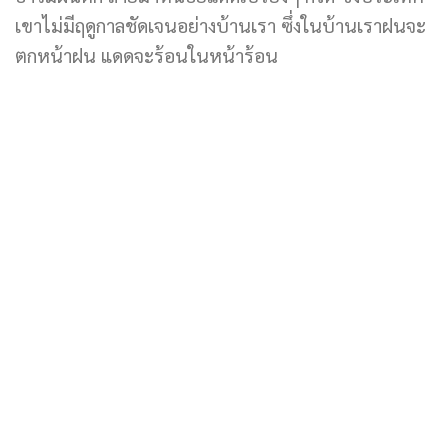
เขาไม่มีฤดูกาลชัดเจนอย่างบ้านเรา ซึ่งในบ้านเราฝนจะ
ตกหน้าฝน แดดจะร้อนในหน้าร้อน