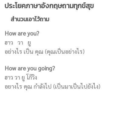
ประโยคภาษาอังกฤษถามทุกข์สุข
สำนวนเอาไว้ถาม
How are you?
ฮาว วา ยู
อย่างไร เป็น คุณ (คุณเป็นอย่างไร)
How are you going?
ฮาว วา ยู โก๊วิง
อยางไร คุณ กำลังไป (เป็นมาเป็นไปยังไง)