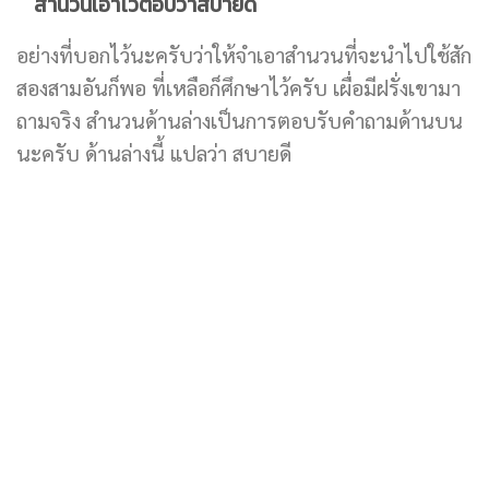
สำนวนเอาไว้ตอบว่าสบายดี
อย่างที่บอกไว้นะครับว่าให้จำเอาสำนวนที่จะนำไปใช้สัก
สองสามอันก็พอ ที่เหลือก็ศึกษาไว้ครับ เผื่อมีฝรั่งเขามา
ถามจริง สำนวนด้านล่างเป็นการตอบรับคำถามด้านบน
นะครับ ด้านล่างนี้ แปลว่า สบายดี