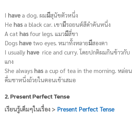
I
have
a dog. ผม
มี
สุนัขตัวหนึ่ง
He
has
a black car. เขา
มี
รถยนต์สีดำคันหนึ่ง
A cat
has
four legs. แมว
มี
สี่ขา
Dogs
have
two eyes. หมาทั้งหลาย
มี
สองตา
I usually
have
rice and curry. โดยปกติผมกินข้าวกับ
แกง
She always
has
a cup of tea in the morning. หล่อน
ดื่มชาหนึ่งถ้วยในตอนเช้าเสมอ
2. Present Perfect Tense
เรียนรู้เต็มๆในเรื่อง >
Present Perfect Tense