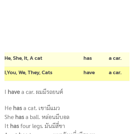
He, She, It, A cat
has
a car.
I,You, We, They, Cats
have
a car.
I
have
a car. ผมมีรถยนต์
He
has
a cat. เขามีแมว
She
has
a ball. หล่อนมีบอล
It
has
four legs. มันมีสี่ขา