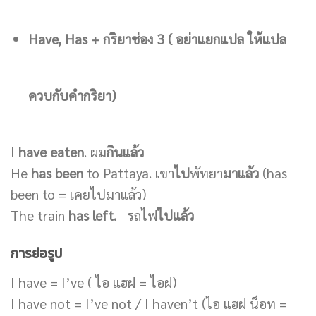
Have, Has + กริยาช่อง 3 ( อย่าแยกแปล ให้แปล
ควบกับคำกริยา)
I
have eaten
. ผม
กินแล้ว
He
has been
to Pattaya. เขา
ไป
พัทยา
มาแล้ว
(has
been to = เคยไปมาแล้ว)
The train
has left.
รถไฟ
ไปแล้ว
การย่อรูป
I have = I’ve ( ไอ แฮฝ = ไอฝ)
I have not = I’ve not / I haven’t (ไอ แฮฝ น็อท =