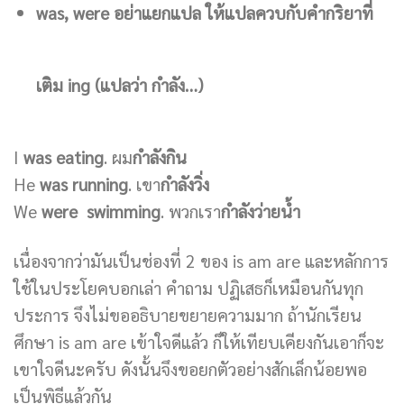
was, were อย่าแยกแปล ให้แปลควบกับคำกริยาที่
เติม ing (แปลว่า กำลัง…)
I
was eating
. ผม
กำลังกิน
He
was running
. เขา
กำลังวิ่ง
We
were swimming
. พวกเรา
กำลังว่ายน้ำ
เนื่องจากว่ามันเป็นช่องที่ 2 ของ is am are และหลักการ
ใช้ในประโยคบอกเล่า คำถาม ปฏิเสธก็เหมือนกันทุก
ประการ จึงไม่ขออธิบายขยายความมาก ถ้านักเรียน
ศึกษา is am are เข้าใจดีแล้ว ก็ให้เทียบเคียงกันเอาก็จะ
เขาใจดีนะครับ ดังนั้นจึงขอยกตัวอย่างสักเล็กน้อยพอ
เป็นพิธีแล้วกัน