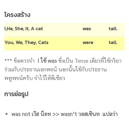
โครงสร้าง
I,He, She, It, A cat
was
tall.
You, We, They, Cats
were
tall.
*** ข้อควรจำ
I ใช้ was
ซึ่งเป็น Tense เดียวที่ใช้กริยา
ร่วมกับประธานเอกพจน์ นอกนั้นใช้กับประธาน
พหูพจน์ครับ จำไว้ให้ดีเชียว
การย่อรูป
was not เวิส น็อท >> wasn’t วอสเซินท แปลว่า