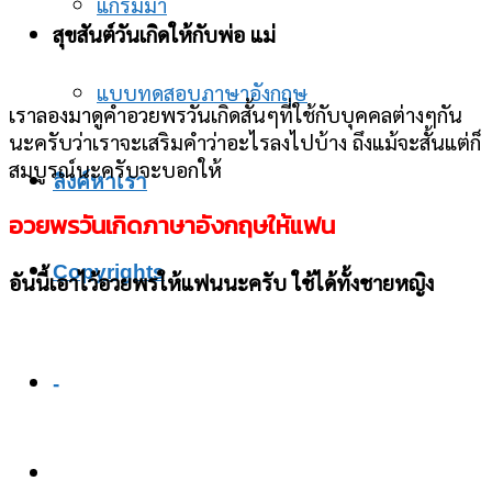
แกรมม่า
สุขสันต์วันเกิดให้กับพ่อ แม่
แบบทดสอบภาษาอังกฤษ
เราลองมาดูคำอวยพรวันเกิดสั้นๆที่ใช้กับบุคคลต่างๆกัน
นะครับว่าเราจะเสริมคำว่าอะไรลงไปบ้าง ถึงแม้จะสั้นแต่ก็
สมบูรณ์นะครับจะบอกให้
ลิงค์หาเรา
อวยพรวันเกิดภาษาอังกฤษให้แฟน
Copyrights
อันนี้เอาไว้อวยพรให้แฟนนะครับ ใช้ได้ทั้งชายหญิง
-