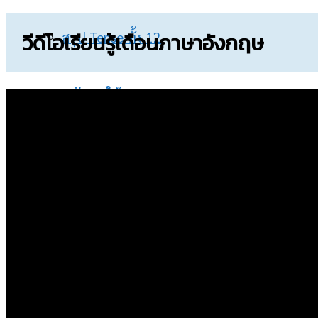
วีดีโอเรียนรู้เดือนภาษาอังกฤษ
สรุป Tense ทั้ง 12
หลักการใช้ 12 Tense
ศัพท์ภาษาอังกฤษ
บทสนทนาพื้นฐาน
กริยา 3 ช่อง