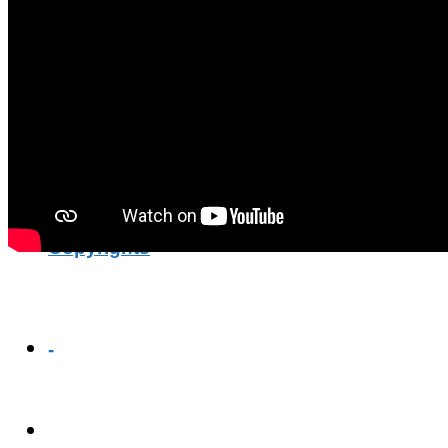
แกรมม่า
แบบทดสอบภาษาอังกฤษ
ลิงค์หาเรา
Copyrights
-