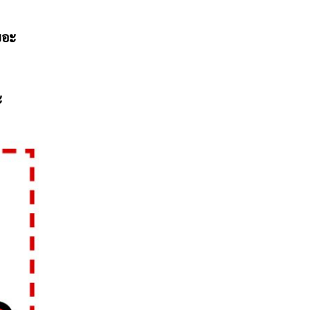
บอะ
ะ