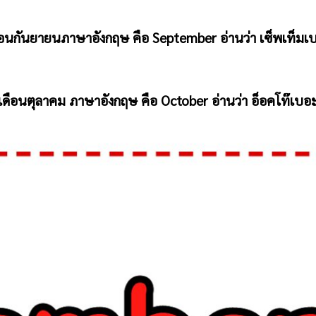
ือนกันยายนภาษาอังกฤษ คือ September อ่านว่า เซ็พเท็มเ
เดือนตุลาคม ภาษาอังกฤษ คือ October อ่านว่า อ็อคโท๊เบอ