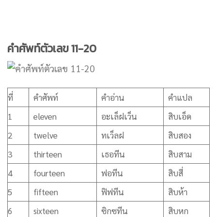
คำศัพท์ตัวเลข 11-20
ที่
คำศัพท์
คำอ่าน
คำแปล
1
eleven
อะเล็ฝเว็น
สิบเอ็ด
2
twelve
ทเว็ลฝ
สิบสอง
3
thirteen
เธอทีน
สิบสาม
4
fourteen
ฟอทีน
สิบสี่
5
fifteen
ฟิฟทีน
สิบห้า
6
sixteen
ซิกซทีน
สิบหก