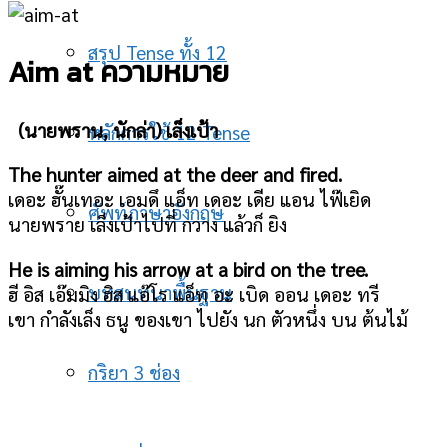
สรุป Tense ทั้ง 12
Aim at ความหมาย
(นายพราน, นักล่า) เล็งเป้า
หลักการใช้ 12 Tense
The hunter aimed at the deer and fired.
เดอะ ฮั๊นเทอะ เอมดึ แอ็ท เดอะ เดีย แอน ไฟ๊เยิด
ศัพท์ภาษาอังกฤษ
นายพราย เล็งเป้าไปที่ กวาง แล้วก็ ยิง
He is aiming his arrow at a bird on the tree.
บทสนทนาพื้นฐาน
ฮี อิส เอ๊มมิง ฮิส แอ๊โร แอ็ท อะ เบิด ออน เดอะ ทรี
เขา กำลังเล็ง ธนู ของเขา ไปยัง นก ตัวหนึ่ง บน ต้นไม้
กริยา 3 ช่อง