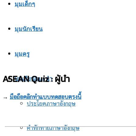
มุมเด็กๆ
มุมนักเรียน
มุมครู
ASEAN Quiz : ผู้นำ
บทเรียนแนะนำ
→
มือถือคลิกทำแบบทดสอบตรงนี้
ประโยคภาษาอังกฤษ
คำทักทายภาษาอังกฤษ