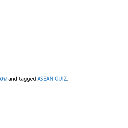
ียน
and tagged
ASEAN QUIZ
.