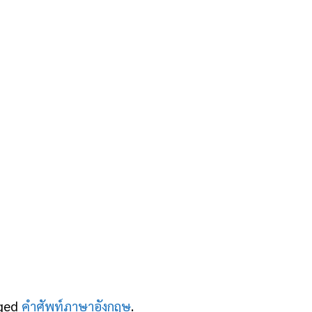
ged
คำศัพท์ภาษาอังกฤษ
.