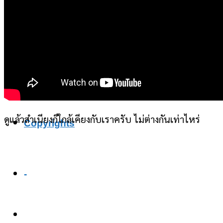
แกรมม่า
แบบทดสอบภาษาอังกฤษ
ลิงค์หาเรา
ดูแล้วสำเนียงก็ใกล้เคียงกับเราครับ ไม่ต่างกันเท่าไหร่
Copyrights
-