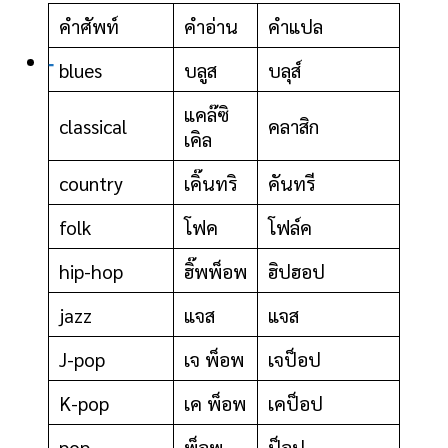
คำศัพท์
คำอ่าน
คำแปล
-
blues
บลูส
บลุส์
แคล๊ซิ
classical
คลาสิก
เคิล
country
เคิ๊นทริ
คันทรี
folk
โฟค
โฟล์ค
hip-hop
ฮิ๊พพ็อพ
ฮิปฮอป
jazz
แจส
แจส
J-pop
เจ พ็อพ
เจป็อป
K-pop
เค พ็อพ
เคป็อป
pop
พ็อพ
ป็อป