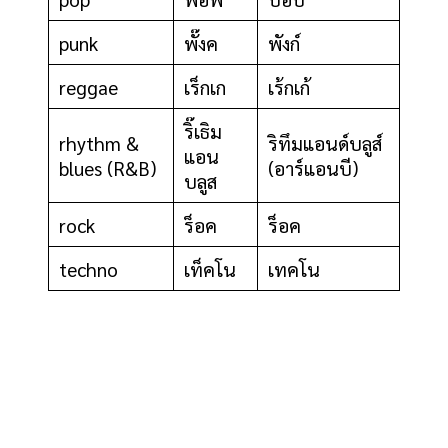
punk
พั๊งค
พังก์
reggae
เร็กเก
เร้กเก้
ริ๊เธิม
rhythm &
ริทึมแอนด์บลูส์
แอน
blues (R&B)
(อาร์แอนบี)
บลูส
rock
ร็อค
ร็อค
techno
เท็คโน
เทคโน