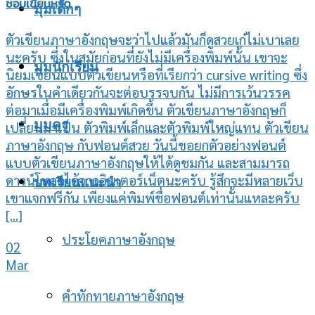
ชอบเขียนหวัด
มุมเด็กๆ
ตัวเขียนภาษาอังกฤษจะว่าไปแล้วมันก็ดูสวยเก๋ไม่เบาเลย
นะครับ ซึ่งในสมัยก่อนที่ยังไม่มีเครื่องพิมพ์นั้น เขาจะ
มุมนักเรียน
นิยมเขียนแบบตัวเขียนหรือที่เรียกว่า cursive writing ซึ่ง
อักษรในคำเดียวกันจะต่อบรรจบกัน ไม่มีการเว้นวรรค
ต่อมาเมื่อมีเครื่องพิมพ์เกิดขึ้น ตัวเขียนภาษาอังกฤษก็
มุมครู
เปลี่ยนมาเป็น ตัวพิมพ์เล็กและตัวพิมพ์ใหญ่แทน ตัวเขียน
ภาษาอังกฤษ กับฟอนต์สวย วันนี้ขอยกตัวอย่างฟอนต์
แบบตัวเขียนภาษาอังกฤษให้ได้ดูชมกัน และสามมารถ
ดาวน์โหลดได้จากอินเตอร์เน็ตนะครับ รู้สึกจะมีหลายเว็บ
บทเรียนแนะนำ
เขาแจกฟรีกัน เพียงแค่พิมพ์ชื่อฟอนต์เท่านั้นแหละครับ
[...]
ประโยคภาษาอังกฤษ
02
Mar
คำทักทายภาษาอังกฤษ